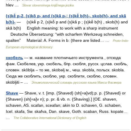
hlev …
Slovar slovenskega knjižnega jezika
(s)kē̆ p-2, (s)kō̆ p- and (s)kā̆ p-; (s)kē̆ b(h)-, skob(h)- and skā̆
b(h)-
— (s)kē̆ p 2, (s)kō̆ p and (s)kā̆ p ; (s)kē̆ b(h) , skob(h) and
skā̆ b(h) English meaning: to work with a sharp instrument
Deutsche Übersetzung: “with scharfem Werkzeug schneiden,
spalten” Material: A. Forms in b: (there are listed… …
Proto-Indo-
European etymological dictionary
скобель
— м. название плотничьего инструмента , отсюда
фам. Скобелев, укр. скобель, блр. скобля, русск. цслав. скобль,
словен. skȏblja – то же, skȯbǝlj м., чеш. skobla, польск. skobla.
Сюда же скоблить, скоблю, укр. скоблити, скоблю, словен.
skȯbljiti – …
Этимологический словарь русского языка Макса Фасмера
Shave
— Shave, v. t. [imp. {Shaved} (sh[=a]vd);p. p. {Shaved} or
{Shaven} (sh[=a]v n); p. pr. & vb. n. {Shaving}.] [OE. shaven,
schaven, AS. scafan, sceafan; akin to D. schaven, G. schaben,
Icel. skafa, Sw. skafva, Dan. skave, Goth. scaban, Russ. kopate…
…
The Collaborative International Dictionary of English