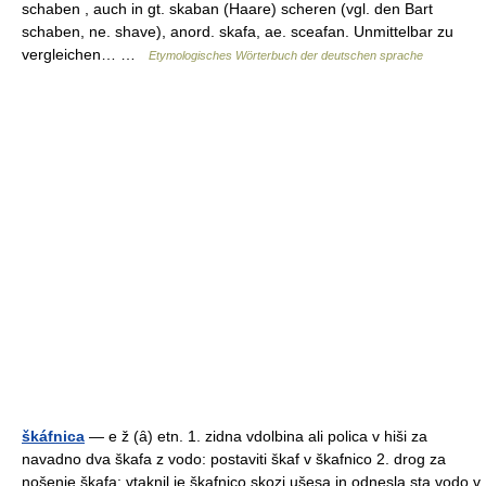
schaben , auch in gt. skaban (Haare) scheren (vgl. den Bart
schaben, ne. shave), anord. skafa, ae. sceafan. Unmittelbar zu
vergleichen… …
Etymologisches Wörterbuch der deutschen sprache
škáfnica
— e ž (ȃ) etn. 1. zidna vdolbina ali polica v hiši za
navadno dva škafa z vodo: postaviti škaf v škafnico 2. drog za
nošenje škafa: vtaknil je škafnico skozi ušesa in odnesla sta vodo v