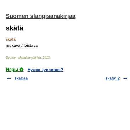
Suomen slangisanakirjaa
skäfä
skäfä
mukava / loistava
Suomen slangisanakirjaa
.
2013
.
Игры ⚽
Нужна курсовая?
skäbää
skäfä\ 2