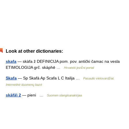
Look at other dictionaries:
skafa
— skàfa ž DEFINICIJA pom. pov. antički čamac na vesla
ETIMOLOGIJA grč. skáphē …
Hrvatski jezični portal
Skafa
— Sp Skafà Ap Scafa L C Italija …
Pasaulio vietovardžiai.
Internetinė duomenų bazė
skäfä\ 2
— pieni …
Suomen slangisanakirjaa