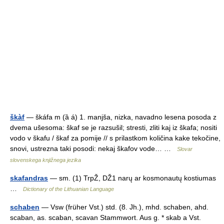
škàf
— škáfa m (ȁ á) 1. manjša, nizka, navadno lesena posoda z
dvema ušesoma: škaf se je razsušil; stresti, zliti kaj iz škafa; nositi
vodo v škafu / škaf za pomije // s prilastkom količina kake tekočine,
snovi, ustrezna taki posodi: nekaj škafov vode… …
Slovar
slovenskega knjižnega jezika
skafandras
— sm. (1) TrpŽ, DŽ1 narų ar kosmonautų kostiumas
…
Dictionary of the Lithuanian Language
schaben
— Vsw (früher Vst.) std. (8. Jh.), mhd. schaben, ahd.
scaban, as. scaban, scavan Stammwort. Aus g. * skab a Vst.